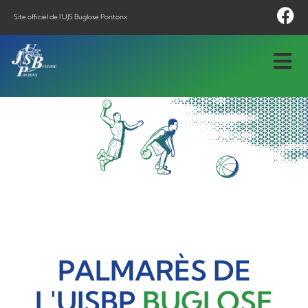
Site officiel de l'UJS Buglose Pontonx
PALMARÈS DE
L'UJSBP
BUGLOSE